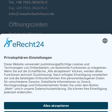
Tel. +49 7531-361676-3
Fax +49 7531-361676-5
info@staaderfaehrhaus.de
Öffnungszeiten
Freitags bis Montags
12:00 Uhr bis 14:30 Uhr und 18:00 Uhr bis 22:00 Uhr
Annahme mittags bis 13:30 und abends bis 20:00 Uhr.
Dienstag, Mittwoch und Donnerstag Ruhetag.
HYGIENEKONZEPT
Bankverbindung
Sparkasse Hegau-Bodensee
IBAN: DE02 6925 0035 0004 3705 16