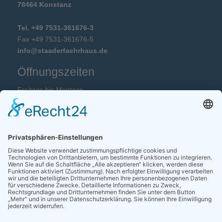
78464 Konstanz
Tel. +49 7531-361676-3
Fax +49 7531-361676-5
info@staaderfaehrhaus.de
Öffnungszeiten
Freitags bis Montags
12:00 Uhr bis 14:30 Uhr und 18:00 Uhr bis 22:00 Uhr
Annahme mittags bis 13:30 und abends bis 20:00 Uhr.
Dienstag, Mittwoch und Donnerstag Ruhetag.
HYGIENEKONZEPT
Bankverbindung
Sparkasse Hegau-Bodensee