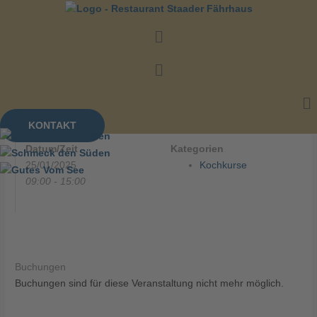
Zum
Inhalt
Menü
springen
Menü
Me
Kochkurs Fisch
KONTAKT
Datum/Zeit
Kategorien
25/01/2025
Kochkurse
09:00 - 15:00
Buchungen
Buchungen sind für diese Veranstaltung nicht mehr möglich.