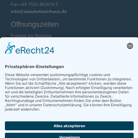
Fax +49 7531-361676-5
info@staaderfaehrhaus.de
Öffnungszeiten
Freitags bis Montags
12:00 Uhr bis 14:30 Uhr und 18:00 Uhr bis 22:00 Uhr
Annahme mittags bis 13:30 und abends bis 20:00 Uhr.
Dienstag, Mittwoch und Donnerstag Ruhetag.
HYGIENEKONZEPT
Bankverbindung
Sparkasse Hegau-Bodensee
IBAN: DE02 6925 0035 0004 3705 16