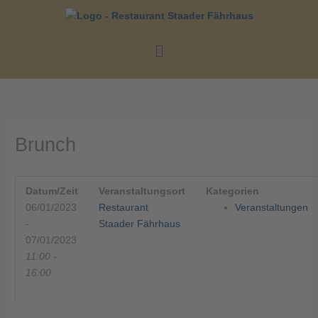
Zum
Inhalt
springen
Menü
Brunch
Datum/Zeit
Veranstaltungsort
Kategorien
06/01/2023
Restaurant
Veranstaltungen
-
Staader Fährhaus
07/01/2023
11:00 -
16:00