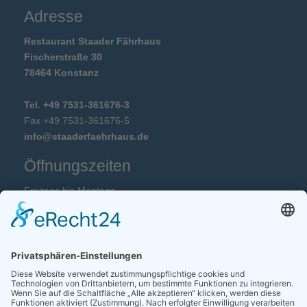
Adresse
Restaurant Staader Fährhaus
Fischerstraße 30
78464 Konstanz
Tel. +49 7531-361676-3
Fax +49 7531-361676-5
info@staaderfaehrhaus.de
Öffnungszeiten
Freitags bis Montags
12:00 Uhr bis 14:30 Uhr und 18:00 Uhr bis 22:00 Uhr
Annahme mittags bis 13:30 und abends bis 20:00 Uhr.
Dienstag, Mittwoch und Donnerstag Ruhetag.
HYGIENEKONZEPT